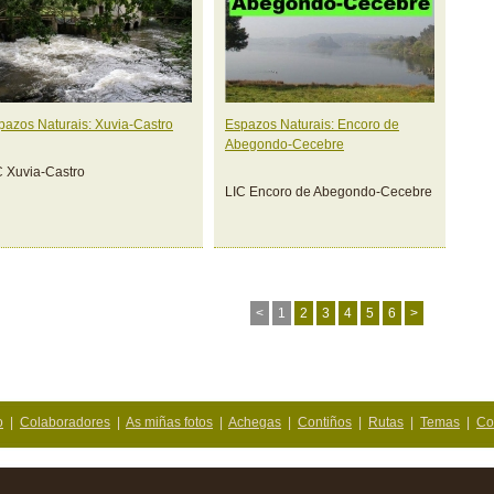
pazos Naturais: Xuvia-Castro
Espazos Naturais: Encoro de
Abegondo-Cecebre
C Xuvia-Castro
LIC Encoro de Abegondo-Cecebre
<
1
2
3
4
5
6
>
o
|
Colaboradores
|
As miñas fotos
|
Achegas
|
Contiños
|
Rutas
|
Temas
|
Co