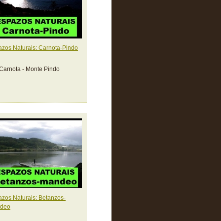
zos Naturais: Carnota-Pindo
Carnota - Monte Pindo
zos Naturais: Betanzos-
deo