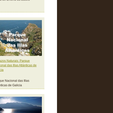
zos Naturais: Parque
onal das Illas Atlánticas de
cia
ue Nacional das Illas
nticas de Galicia