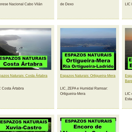
terese Nacional Cabo Vilán
de Dexo
LIC
pazos Naturais: Costa Ártabra
Espazos Naturais: Ortigueira-Mera
Espa
Bar
C Costa Ártabra
LIC, ZEPA e Humidal Ramsar:
Ortigueira-Mera
LIC 
Esta