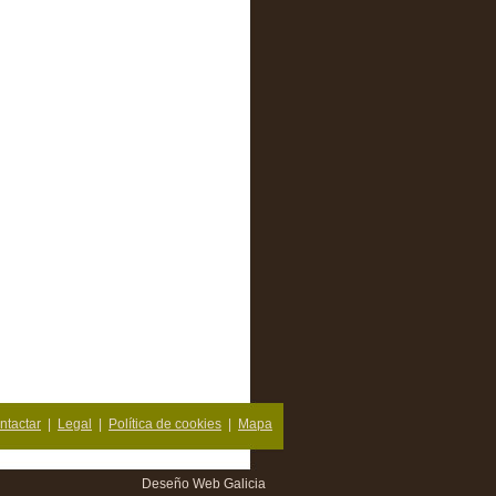
ntactar
|
Legal
|
Política de cookies
|
Mapa
Deseño Web Galicia