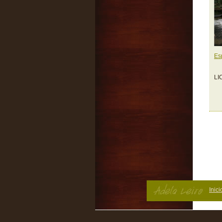
Es
LI
Inici