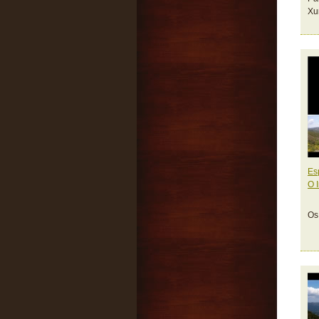
Xu
Es
O 
Os