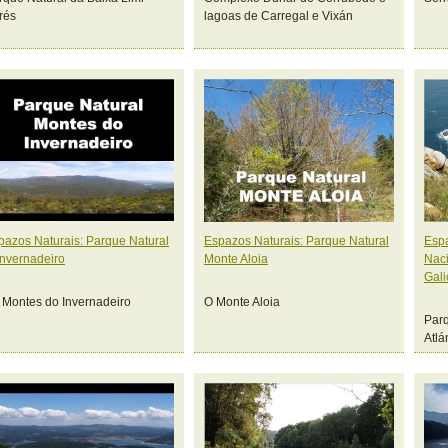
rés
lagoas de Carregal e Vixán
pazos Naturais: Parque Natural
Espazos Naturais: Parque Natural
Espa
Invernadeiro
Monte Aloia
Naci
Gali
 Montes do Invernadeiro
O Monte Aloia
Parq
Atlá