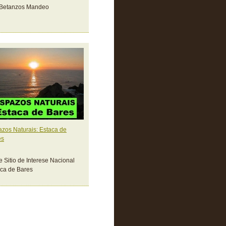
 Betanzos Mandeo
zos Naturais: Estaca de
es
e Sitio de Interese Nacional
ca de Bares