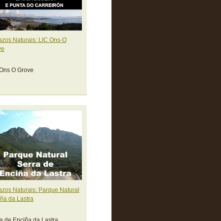
zos Naturais: LIC Ons-O
ve
 Ons O Grove
zos Naturais: Parque Natural
ña da Lastra
a de Enciña da Lastra