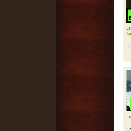
Es
Ta
LI
Es
LI