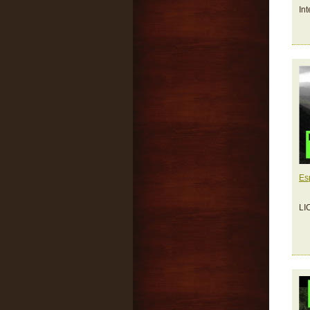
In
Es
LI