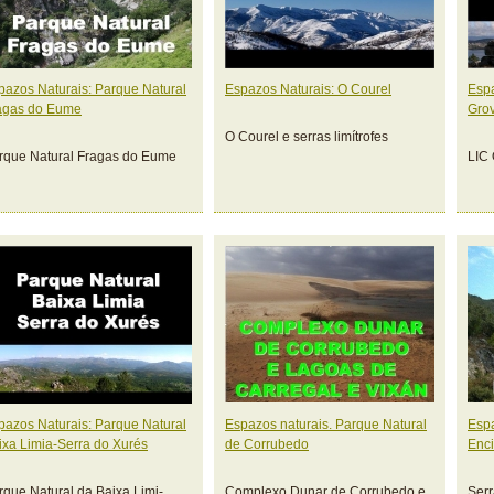
pazos Naturais: Parque Natural
Espazos Naturais: O Courel
Espa
agas do Eume
Gro
O Courel e serras limítrofes
rque Natural Fragas do Eume
LIC
pazos Naturais: Parque Natural
Espazos naturais. Parque Natural
Espa
ixa Limia-Serra do Xurés
de Corrubedo
Enci
rque Natural da Baixa Limi-
Complexo Dunar de Corrubedo e
Serr