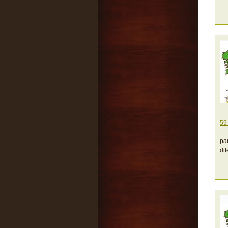
59
pa
di