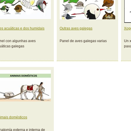
es acuáticas e dos humidais
Outras aves galegas
Xogo
nel con algunhas aves
Panel de aves galegas varias
Un x
uáticas galegas
paxa
imais domésticos
natomía externa e interna de