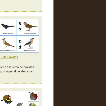
 3 de Paxaros
ueno esquema de paxaros
gos seguindo o abecedario