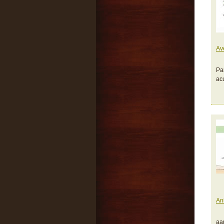
Av
Pa
ac
An
aa