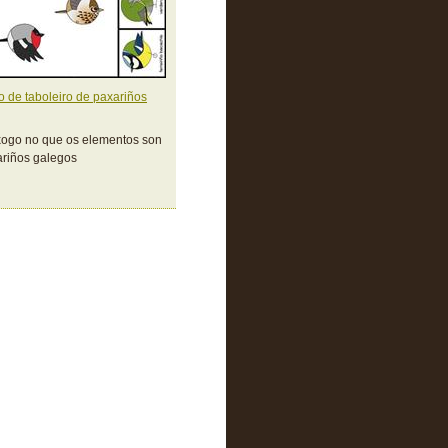
 de taboleiro de paxariños
ogo no que os elementos son
riños galegos