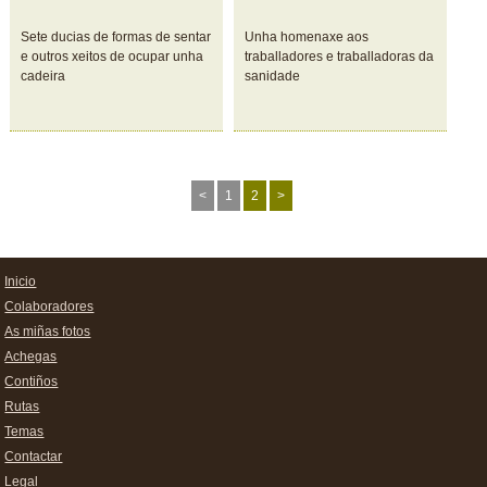
Sete ducias de formas de sentar
Unha homenaxe aos
e outros xeitos de ocupar unha
traballadores e traballadoras da
cadeira
sanidade
<
1
2
>
Inicio
Colaboradores
As miñas fotos
Achegas
Contiños
Rutas
Temas
Contactar
Legal