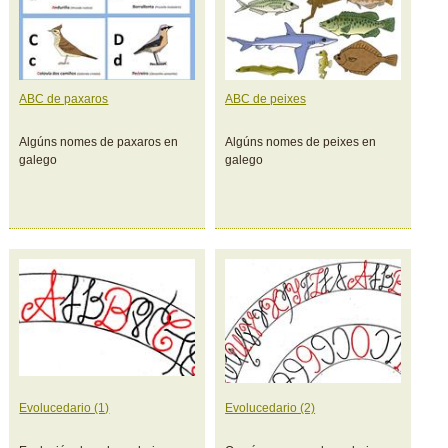
ABC de paxaros
ABC de peixes
Algúns nomes de paxaros en
Algúns nomes de peixes en
galego
galego
Evolucedario (1)
Evolucedario (2)