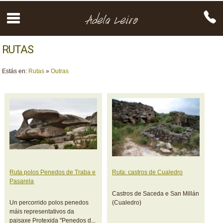
RUTAS
Estás en:
Rutas
»
Outras
Ruta polos Penedos de Traba e
Ruta: castros de Cualedro
Pasarela
Castros de Saceda e San Millán
Un percorrido polos penedos
(Cualedro)
máis representativos da
paisaxe Protexida "Penedos d...