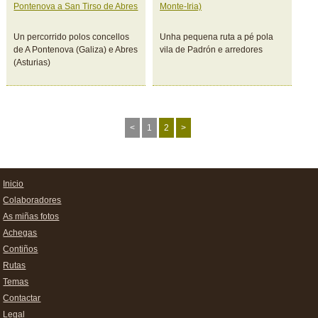
Pontenova a San Tirso de Abres
Monte-Iria)
Un percorrido polos concellos
Unha pequena ruta a pé pola
de A Pontenova (Galiza) e Abres
vila de Padrón e arredores
(Asturias)
<
1
2
>
Inicio
Colaboradores
As miñas fotos
Achegas
Contiños
Rutas
Temas
Contactar
Legal