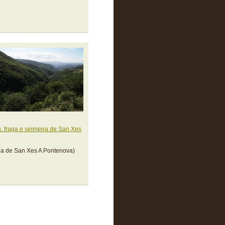
: fraga e seimeira de San Xes
ga de San Xes A Pontenova)