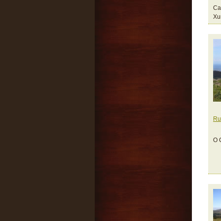
Ca
Xu
Ru
O 