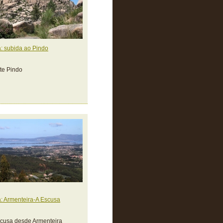
: subida ao Pindo
te Pindo
: Armenteira-A Escusa
cusa desde Armenteira