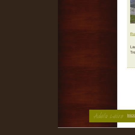
Ru
La
Tr
Inici