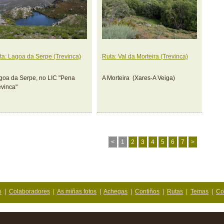
ta: Lagoa da Serpe (Trevinca)
Ruta: Val da Morteira (Trevinca)
goa da Serpe, no LIC "Pena
A Morteira (Xares-A Veiga)
evinca"
<
1
2
3
4
5
6
7
>
o
|
Colaboradores
|
As miñas fotos
|
Achegas
|
Contiños
|
Rutas
|
Temas
|
Co