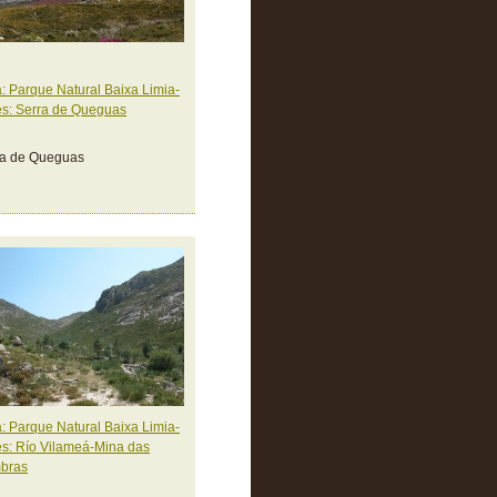
: Parque Natural Baixa Limia-
s: Serra de Queguas
ra de Queguas
: Parque Natural Baixa Limia-
s: Río Vilameá-Mina das
bras