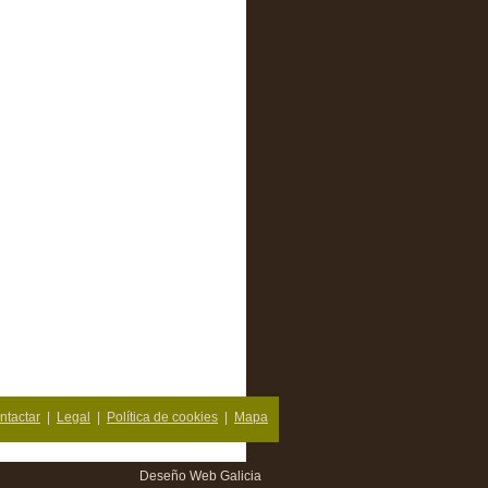
ntactar
|
Legal
|
Política de cookies
|
Mapa
Deseño Web Galicia