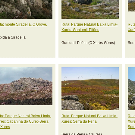
ta: monte Siradella. O Grove.
Ruta: Parque Natural Baixa Limia-
Ruta
Xurés: Guntumil-Pitôes
Xuré
bida á Siradella
Guntumil Pitòes (O Xurés-Gères)
Ser
ta: Parque Natural Baixa Limia-
Ruta: Parque Natural Baixa Limia-
Ruta
rés: Cabaniña do Curro-Serra
Xurés: Serra da Pena
Xuré
 Xurés
Som
Serra da Pena (O Xurés)