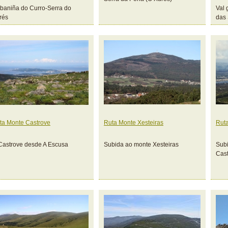
baniña do Curro-Serra do
Val 
rés
das
ta Monte Castrove
Ruta Monte Xesteiras
Ruta
Castrove desde A Escusa
Subida ao monte Xesteiras
Subi
Cas