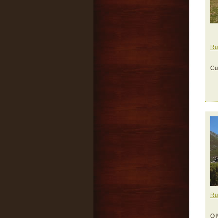
Ru
Cu
Ru
O 