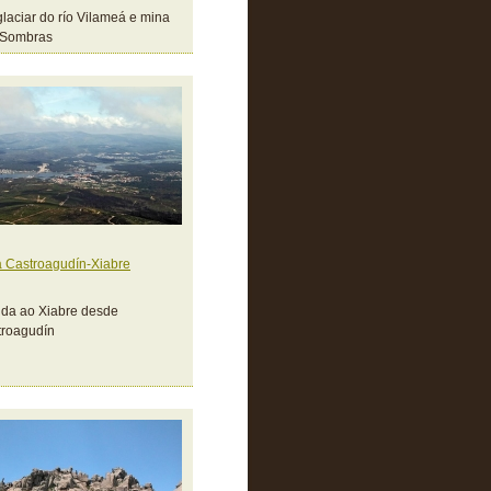
glaciar do río Vilameá e mina
 Sombras
 Castroagudín-Xiabre
da ao Xiabre desde
troagudín