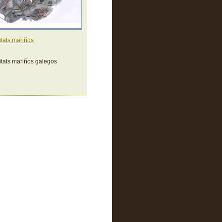
tats mariños
tats mariños galegos