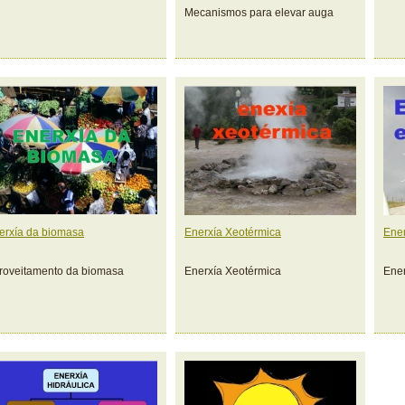
Mecanismos para elevar auga
erxía da biomasa
Enerxía Xeotérmica
Ener
roveitamento da biomasa
Enerxía Xeotérmica
Ener