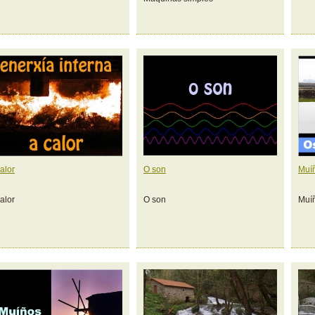
alor
O son
Muí
alor
O son
Muí