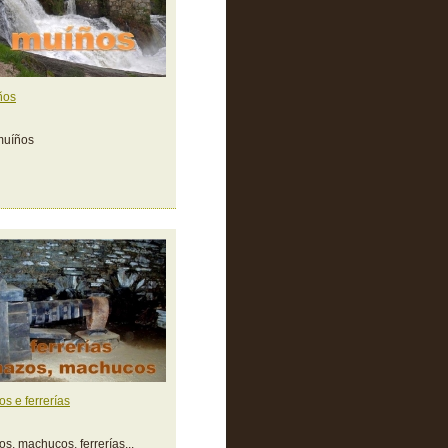
ños
muíños
s e ferrerías
s, machucos, ferrerías...