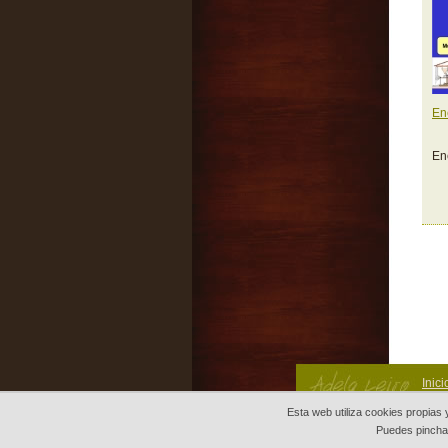
En
En
Inici
Esta web utiliza cookies propias
Puedes pinch