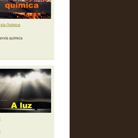
xía Química
erxía química
z
z