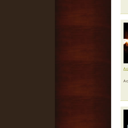
A c
A c