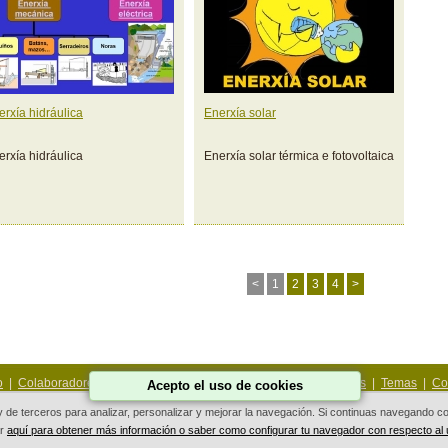
erxía hidráulica
Enerxía solar
erxía hidráulica
Enerxía solar térmica e fotovoltaica
<
1
2
3
4
>
o
|
Colaboradores
|
As miñas fotos
|
Achegas
|
Contiños
|
Rutas
|
Temas
|
Co
Acepto el uso de cookies
 y de terceros para analizar, personalizar y mejorar la navegación. Si continuas navegando
ar
aquí para obtener más información o saber como configurar tu navegador con respecto al
Deseño Web Galicia