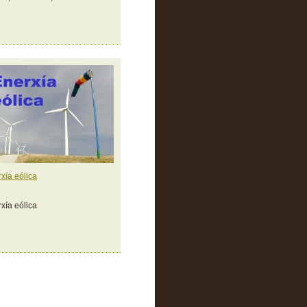
xía eólica
xía eólica