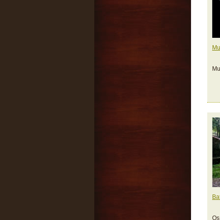
Mu
Mu
Ba
Os