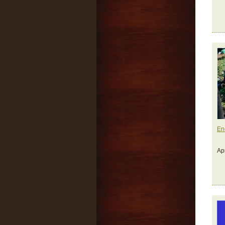
En
Ap