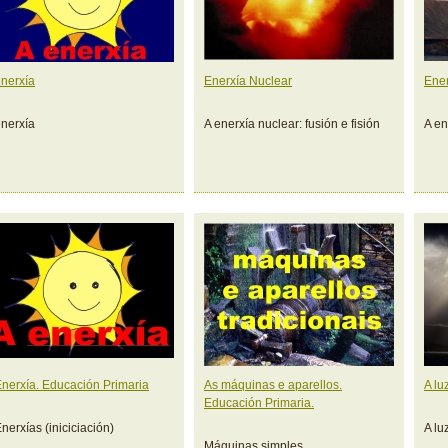
enerxía
Enerxía Nuclear
Ener
enerxía
A enerxía nuclear: fusión e fisión
A en
Enerxía. Educación Primaria
As máquinas e aparellos.
A lu
Educación Primaria.
nerxías (iniciciación)
A lu
Máquinas simples