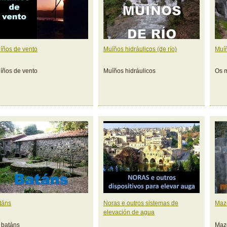
íños de vento
Muíños hidráulicos (de río)
Muí
íños de vento
Muíños hidráulicos
Os 
táns
Noras e outros sistemas de
Mazo
elevación de agua
 batáns
Mazo