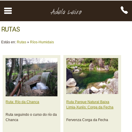
RUTAS
Estás en:
Rutas
»
Ríos-Humidais
Ruta: Río da Chanca
Ruta Parque Natural Baixa
Limia-Xurés: Corga da Fecha
Ruta seguindo o curso do río da
Chanca
Fervenza Corga da Fecha