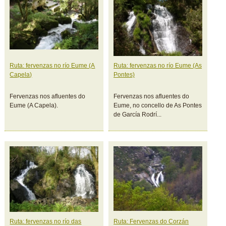
Ruta: fervenzas no río Eume (A
Ruta: fervenzas no río Eume (As
Capela)
Pontes)
Fervenzas nos afluentes do
Fervenzas nos afluentes do
Eume (A Capela).
Eume, no concello de As Pontes
de García Rodrí...
Ruta: fervenzas no río das
Ruta: Fervenzas do Corzán