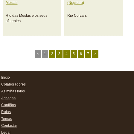
Mestas
(Negreira)
Río das Mestas e os seus
Río Corzán.
afluentes
<
1
2
3
4
5
6
7
>
Inicio
Colaboradores
As miñas fotos
Achegas
Contiños
Rutas
Temas
Contactar
Legal