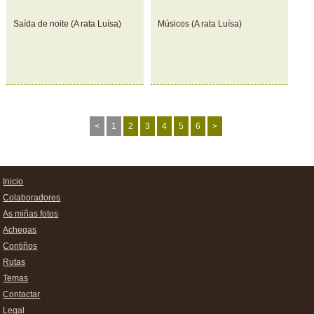
Saída de noite (A rata Luísa)
Músicos (A rata Luísa)
<
1
2
3
4
5
6
>
Inicio
Colaboradores
As miñas fotos
Achegas
Contiños
Rutas
Temas
Contactar
Legal