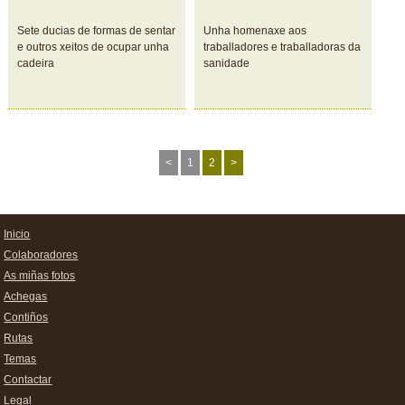
Sete ducias de formas de sentar
Unha homenaxe aos
e outros xeitos de ocupar unha
traballadores e traballadoras da
cadeira
sanidade
<
1
2
>
Inicio
Colaboradores
As miñas fotos
Achegas
Contiños
Rutas
Temas
Contactar
Legal