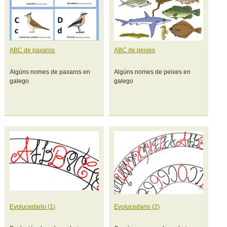
ABC de paxaros
ABC de peixes
Algúns nomes de paxaros en
Algúns nomes de peixes en
galego
galego
Evolucedario (1)
Evolucedario (2)