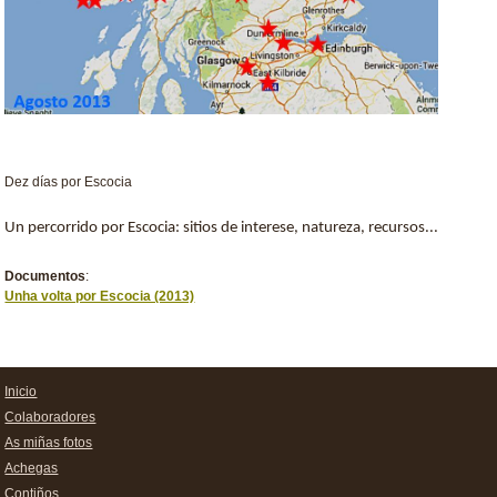
Dez días por Escocia
Un percorrido por Escocia: sitios de interese, natureza, recursos...
Documentos
:
Unha volta por Escocia (2013)
Inicio
Colaboradores
As miñas fotos
Achegas
Contiños