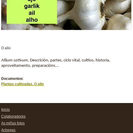
O allo
Allium sativum
. Descrición, partes, ciclo vital, cultivo, historia,
aproveitamento, preparacións...
Documentos
:
Plantas cultivadas. O allo
Inicio
Colaboradores
As miñas fotos
Achegas