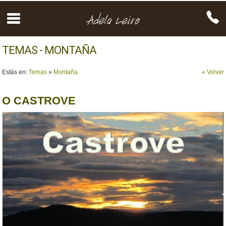
TEMAS - MONTAÑA
Estás en:
Temas
»
Montaña
« Volver
O CASTROVE