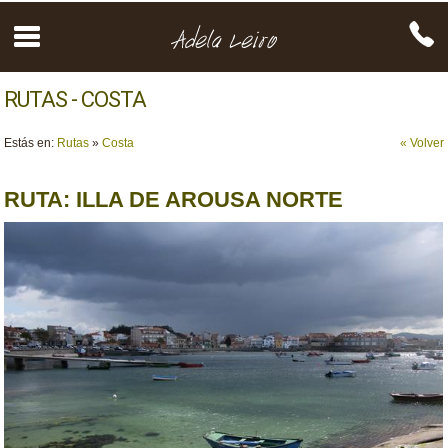
RUTAS - COSTA
Estás en:
Rutas
»
Costa
« Volver
RUTA: ILLA DE AROUSA NORTE