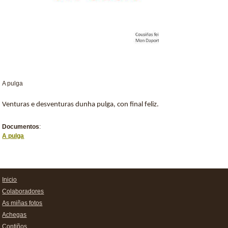
A pulga
Venturas e desventuras dunha pulga, con final feliz.
Documentos
:
A pulga
Inicio
Colaboradores
As miñas fotos
Achegas
Contiños