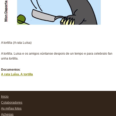
A tortilla (A rata Luísa)
A tortilla. Luisa e os amigos xúntanse despois de un tempo e para celebralo fan
unha tortilla.
Documentos
:
A rata Luísa. A tortilla
Inicio
Colaboradores
As miñas fotos
Achegas