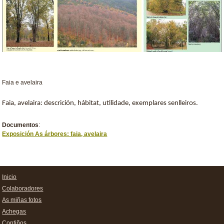
Faia e avelaira
Faia, avelaira:
descrición, hábitat, utilidade, exemplares senlleiros.
Documentos
:
Exposición As árbores: faia, avelaira
Inicio
Colaboradores
As miñas fotos
Achegas
Contiños