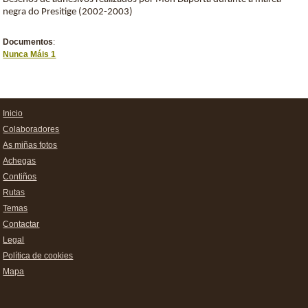
negra do Presitige (2002-2003)
Documentos
:
Nunca Máis 1
Inicio
Colaboradores
As miñas fotos
Achegas
Contiños
Rutas
Temas
Contactar
Legal
Política de cookies
Mapa