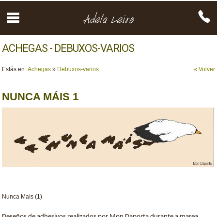
ACHEGAS - DEBUXOS-VARIOS
Estás en:
Achegas
»
Debuxos-varios
« Volver
NUNCA MÁIS 1
Nunca Maís (1)
Deseños de adhesivos realizados por Mon Daporta durante a marea