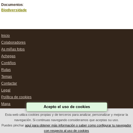
Documentos
:
Biodiversidade
Inicio
Colaboradores
As miñas fotos
Achegas
Contiños
Rutas
Temas
Contactar
Legal
Política de cookies
Mapa
Acepto el uso de cookies
Esta web utiliza cookies propias y de terceros para analizar, personalizar y mejorar la
navegación. Si continuas navegando consideramos que aceptas su uso.
Deseño Web Galicia
Puedes pinchar
aquí para obtener más información o saber como configurar tu navegador
con respecto al uso de cookies