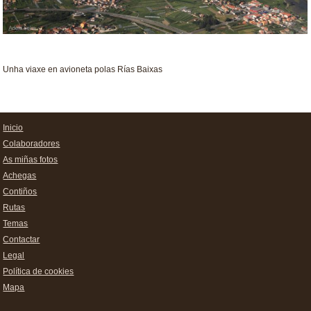
Unha viaxe en avioneta polas Rías Baixas
Inicio
Colaboradores
As miñas fotos
Achegas
Contiños
Rutas
Temas
Contactar
Legal
Política de cookies
Mapa