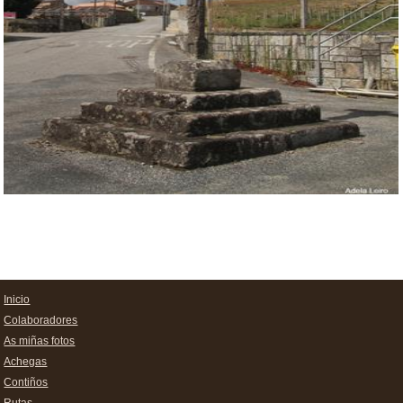
Inicio
Colaboradores
As miñas fotos
Achegas
Contiños