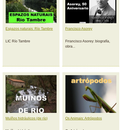
Espazos naturais: Río Tambre
Francisco Asorey
LIC Río Tambre
Frrancisco Asorey: biografía,
obra...
Muíños hidráulicos (de río)
Os Animais: Artrópodos