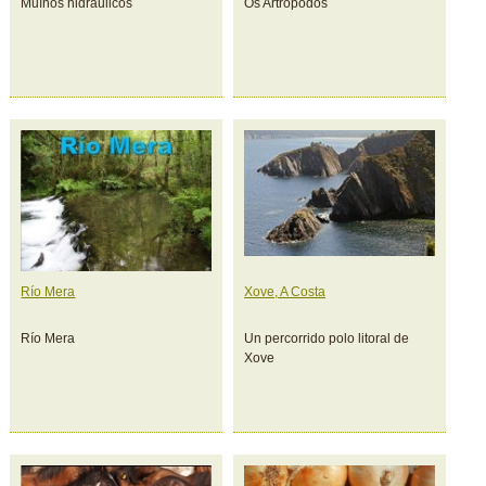
Muíños hidráulicos
Os Artrópodos
Río Mera
Xove, A Costa
Río Mera
Un percorrido polo litoral de
Xove