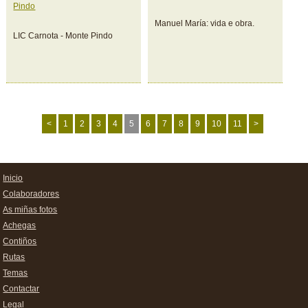
Pindo
Manuel María: vida e obra.
LIC Carnota - Monte Pindo
<
1
2
3
4
5
6
7
8
9
10
11
>
Inicio
Colaboradores
As miñas fotos
Achegas
Contiños
Rutas
Temas
Contactar
Legal