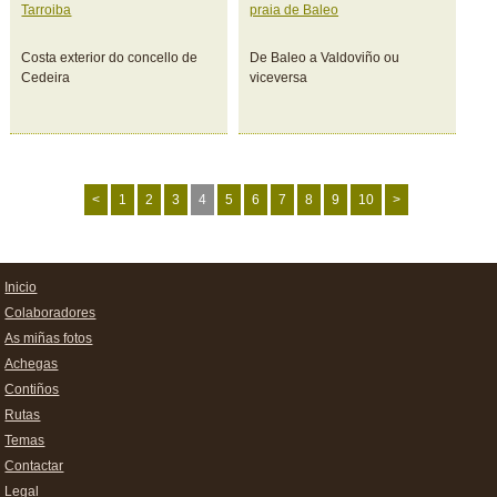
Tarroiba
praia de Baleo
Costa exterior do concello de
De Baleo a Valdoviño ou
Cedeira
viceversa
<
1
2
3
4
5
6
7
8
9
10
>
Inicio
Colaboradores
As miñas fotos
Achegas
Contiños
Rutas
Temas
Contactar
Legal