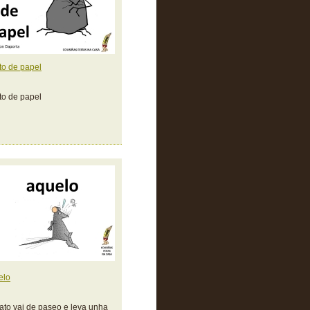
to de papel
to de papel
elo
ato vai de paseo e leva unha