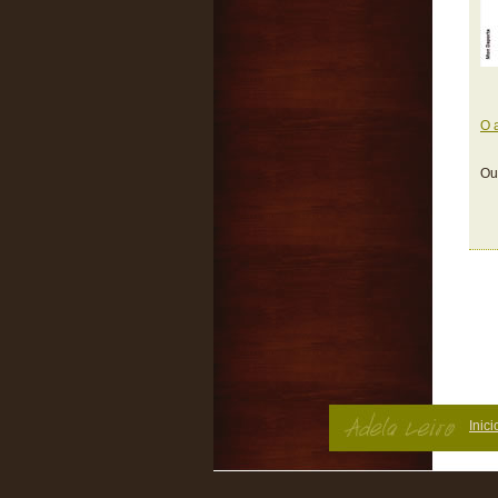
O 
Ou
Inici