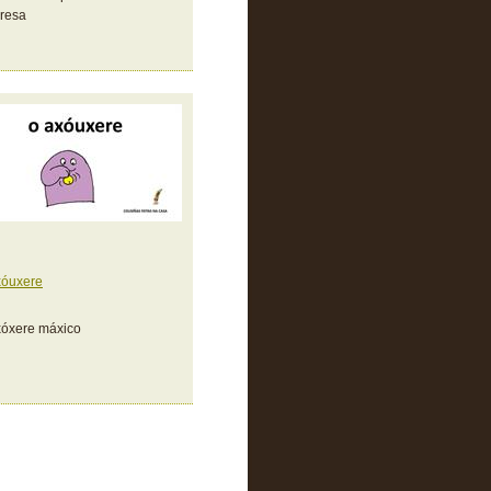
resa
xóuxere
xóxere máxico