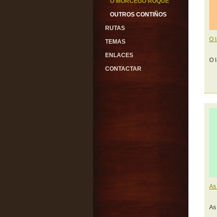
O MORCEGO ROQUE
OUTROS CONTIÑOS
RUTAS
O l
TEMAS
ENLACES
O l
CONTACTAR
As
As