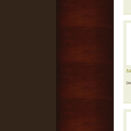
A 
De