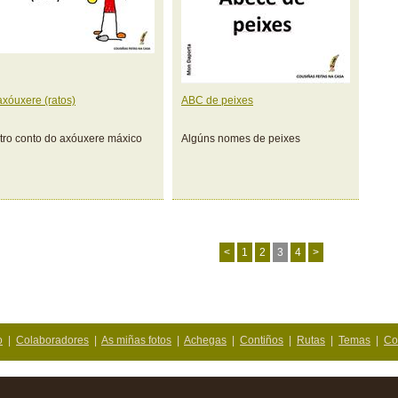
axóuxere (ratos)
ABC de peixes
tro conto do axóuxere máxico
Algúns nomes de peixes
<
1
2
3
4
>
o
|
Colaboradores
|
As miñas fotos
|
Achegas
|
Contiños
|
Rutas
|
Temas
|
Co