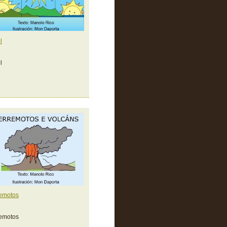
l
l
remotos
remotos