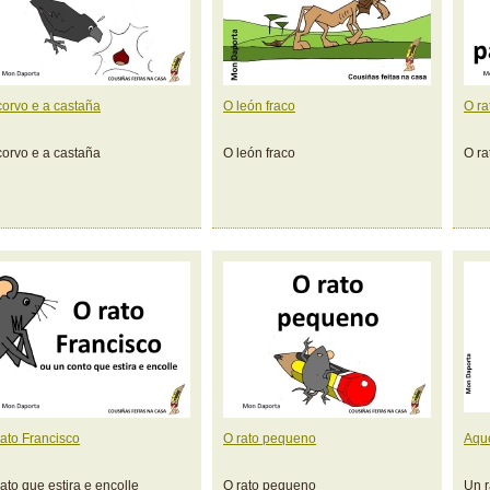
corvo e a castaña
O león fraco
O ra
corvo e a castaña
O león fraco
O ra
rato Francisco
O rato pequeno
Aqu
ato que estira e encolle
O rato pequeno
Un r