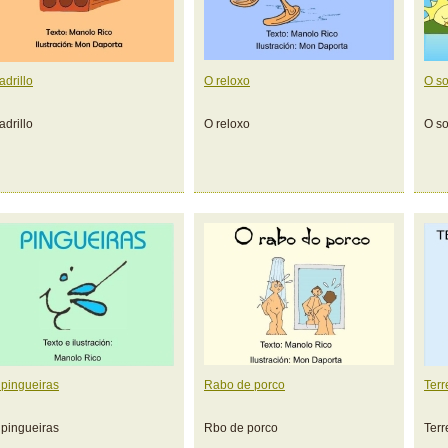
adrillo
O reloxo
O so
adrillo
O reloxo
O so
 pingueiras
Rabo de porco
Ter
 pingueiras
Rbo de porco
Ter