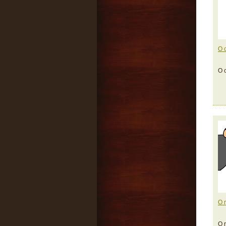
O 
O 
O 
O r