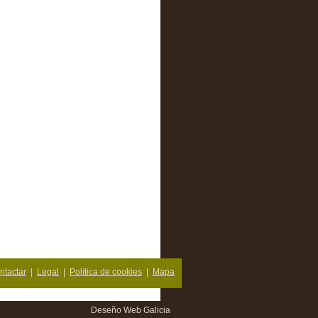
ntactar
|
Legal
|
Política de cookies
|
Mapa
Deseño Web Galicia