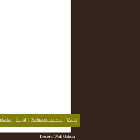
ntactar
|
Legal
|
Política de cookies
|
Mapa
Deseño Web Galicia