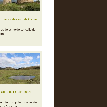
: muíños de vento de Catoira
os de vento do concello de
ira
 Serra da Paradanta (2)
orrido a pé pola zona sur da
a da Paradanta