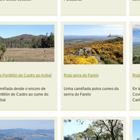
a Pontillón de Castro ao Acibal
Ruta serra do Farelo
Ruta
miñada desde o encoro de
Unha camiñada polos cumes da
En t
ntillón de Castro ao cume do
serrra do Farelo
Cove
ibal
Carb