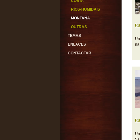
COSTA
RÍOS-HUMIDAIS
MONTAÑA
Ru
OUTRAS
TEMAS
Un
ENLACES
na
CONTACTAR
Ru
Un
Sa