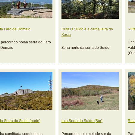
ta Faro de Domaio
Ruta O Suído e a carballeira do
Ruta
Xesta
 percorrido polaa serra do Faro
Unha
 Domaio
Zona norte da serra do Suído
Vald
(Oita
ta Serra do Suído (norte)
ruta Serra do Suído (Sur)
Ruta
ha camiñada seguindo os
Percorrido pola metade sur da
Parq