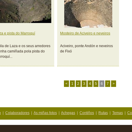
za e pista do Marroquí
Mosteiro de Aciveiro e neveiros
vila de Laza e os seus arredores
Aciveiro, ponte Andón e neveiros
unha camiñada pola pista do
de Fixó
roquí...
<
1
2
3
4
5
6
7
>
o
|
Colaboradores
|
As miñas fotos
|
Achegas
|
Contiños
|
Rutas
|
Temas
|
Co