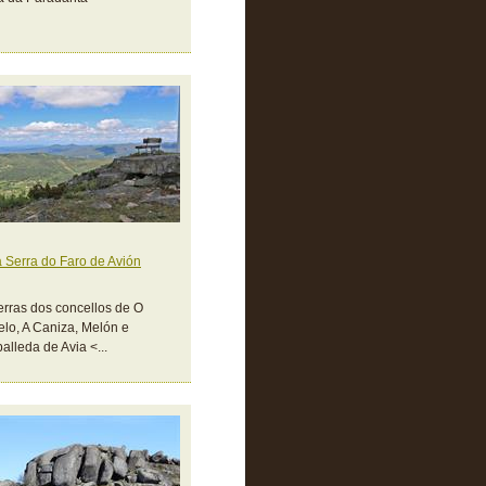
 Serra do Faro de Avión
erras dos concellos de O
lo, A Caniza, Melón e
alleda de Avia <...