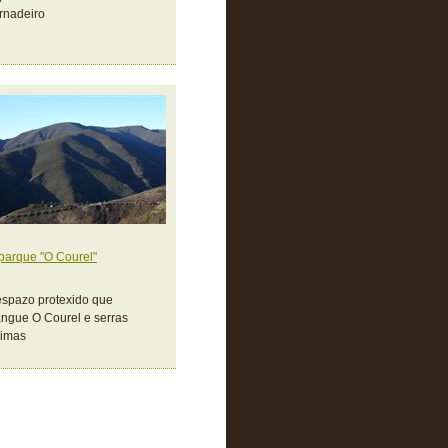
rnadeiro
parque "O Courel"
spazo protexido que
ngue O Courel e serras
ximas