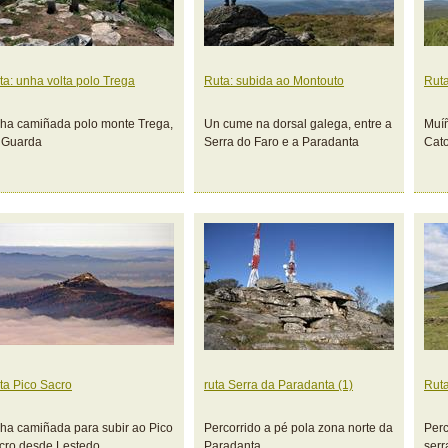
ta: unha volta polo Trega
Ruta: subida ao Montouto
Ruta
ha camiñada polo monte Trega,
Un cume na dorsal galega, entre a
Muíñ
 Guarda
Serra do Faro e a Paradanta
Cato
ta Pico Sacro
ruta Serra da Paradanta (1)
Ruta
ha camiñada para subir ao Pico
Percorrido a pé pola zona norte da
Perc
cro desde Lestedo
Paradanta
serr