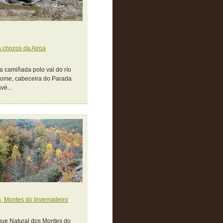
 chozos da Airoa
 camiñada polo val do río
ome, cabeceira do Parada
vé...
, Montes do Invernadeiro
ue Natural dos Montes do