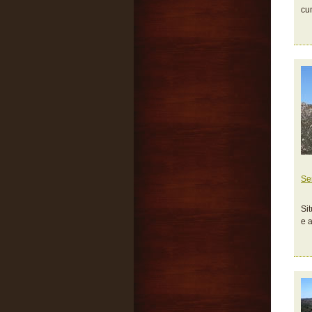
cu
Se
Si
e 