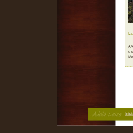
La
A 
e 
Mar
Inici