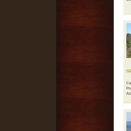
rut
Ca
Po
Ac