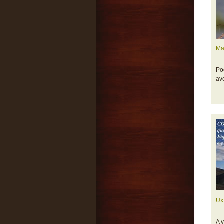
Ma
Po
av
Ux
A 