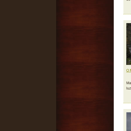
O 
Ma
lu