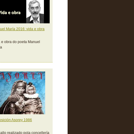
el María 2016: vida e obra
 e obra do poeta Manuel
ía
sición Asorey 1986
allo realizado pola concellería