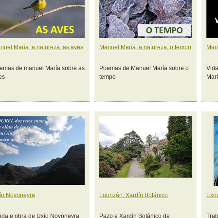
nuel María: a natureza, as aves
Manuel María: a natureza, o tempo
Manu
emas de manuel María sobre as
Poemas de Manuel María sobre o
Vida
es
tempo
Mar
ío Novoneyra
Lourizán, Xardín Botánico
Expo
vida e obra de Uxío Novoneyra
Pazo e Xardín Botánico de
Trab