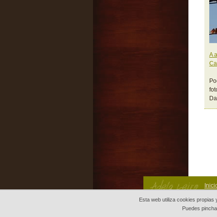
A 
Ca
Po
fo
Da
Inici
Esta web utiliza cookies propias
Puedes pinch