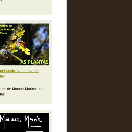
el María: A natureza: as
tas
mas de Manuel Marías: as
tas