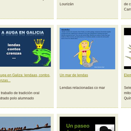
Lourizán
de c
Cam
auga en Galiza: lendaas, contos,
Un mar de lendas
Elem
nzas...
Lendas relacionadas co mar
Sel
traballo de tradición oral
mito
ustrado polo alumnado
Quí