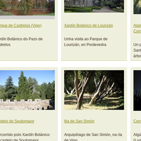
rque de Castrelos (Vigo)
Xardín Botánico de Lourizán
Ala
Com
rdín Botánico do Pazo de
Unha visita ao Parque de
strelos
Lourizán, en Pontevedra
Un p
Sant
árbo
stelo de Soutomaior
Illa de San Simón
Cemi
rcorrido polo Xardín Botánico
Arquipélago de San Simón, na ría
Algú
 castelo de Soutomaior
de Vigo
(Lug