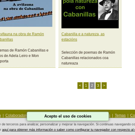
avifauna na obra de Ramón
Cabanilla e a natureza, as
banillas
estacións
emas de Ramón Cabanillas e
Selección de poemas de Ramón
tos de Adela Leiro e Mon
Cabanillas relacionados coa
porta
natureaza
<
1
2
3
>
o
|
Colaboradores
|
As miñas fotos
|
Achegas
|
Contiños
|
Rutas
|
Temas
|
Co
Acepto el uso de cookies
 y de terceros para analizar, personalizar y mejorar la navegación. Si continuas navegando
ar
aquí para obtener más información o saber como configurar tu navegador con respecto al
Deseño Web Galicia