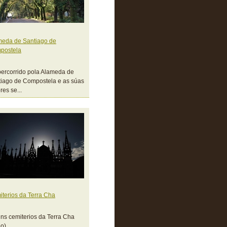
meda de Santiago de
postela
ercorrido pola Alameda de
iago de Compostela e as súas
res se...
terios da Terra Cha
ns cemiterios da Terra Cha
o)