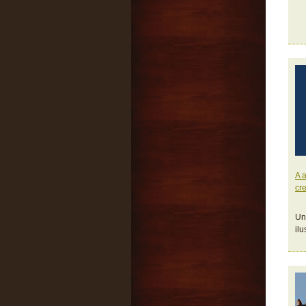
A 
cre
Un 
il