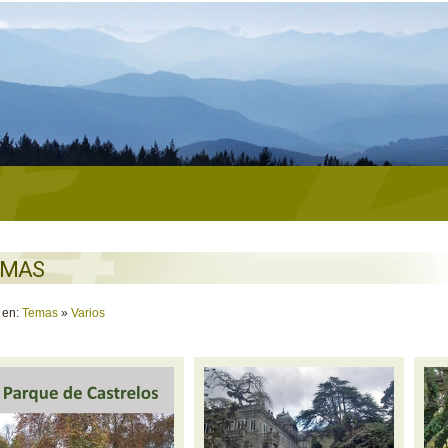
EMAS
 en:
Temas
»
Varios