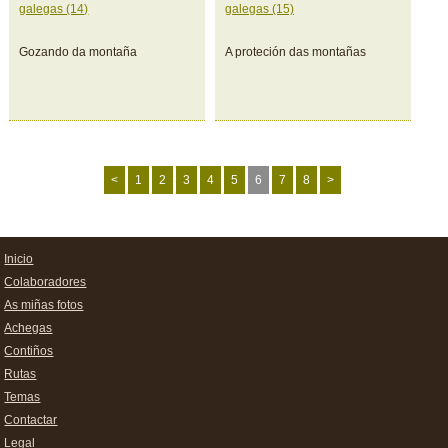
galegas (14)
galegas (15)
Gozando da montaña
A proteción das montañas
<
1
2
3
4
5
6
7
8
>
Inicio
Colaboradores
As miñas fotos
Achegas
Contiños
Rutas
Temas
Contactar
Legal