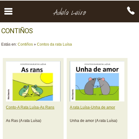
CONTIÑOS
Estás en:
Contiños
»
Contos da rata Luísa
Conto-A Rata Luísa-As Rans
A rata Luísa-Unha de amor
As Ras (A rata Luísa)
Unha de amor (A rata Luísa)