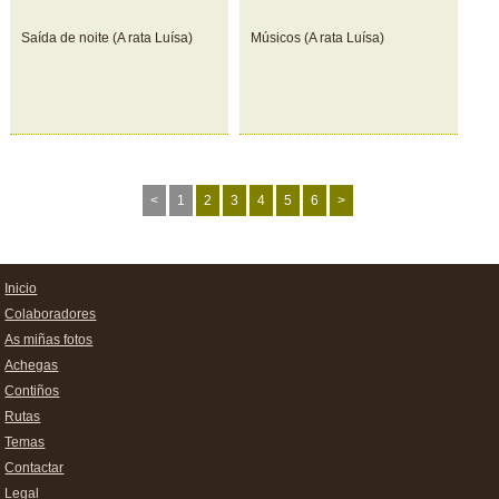
Saída de noite (A rata Luísa)
Músicos (A rata Luísa)
<
1
2
3
4
5
6
>
Inicio
Colaboradores
As miñas fotos
Achegas
Contiños
Rutas
Temas
Contactar
Legal