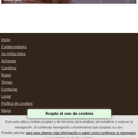
Inicio
Colaboradores
As miñas fotos
Achegas
Contiños
Rutas
Temas
Contactar
Legal
Política de cookies
Mapa
Acepto el uso de cookies
Esta web utiliza cookies propias y de terceros para analizar, personalizar y mejorar la
navegación. Si continuas navegando consideramos que aceptas su uso.
Deseño Web Galicia
Puedes pinchar
aquí para obtener más información o saber como configurar tu navegador