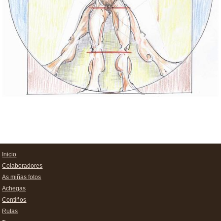
Inicio
Colaboradores
As miñas fotos
Achegas
Contiños
Rutas