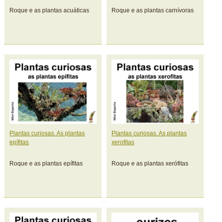
Roque e as plantas acuáticas
Roque e as plantas carnívoras
Plantas curiosas. As plantas
Plantas curiosas. As plantas
epífitas
xerofitas
Roque e as plantas epífitas
Roque e as plantas xerófitas