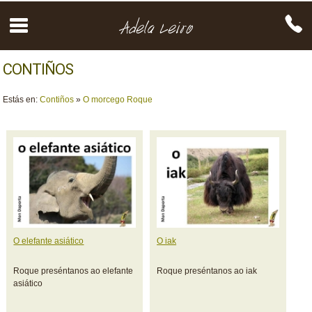
CONTIÑOS
Estás en:
Contiños
»
O morcego Roque
O elefante asiático
O iak
Roque preséntanos ao elefante
Roque preséntanos ao iak
asiático