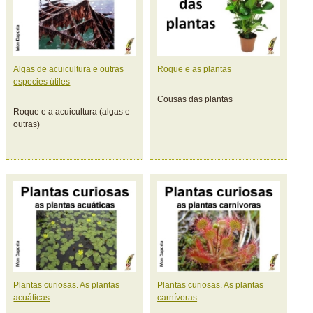
Algas de acuicultura e outras
Roque e as plantas
especies útiles
Cousas das plantas
Roque e a acuicultura (algas e
outras)
Plantas curiosas. As plantas
Plantas curiosas. As plantas
acuáticas
carnívoras